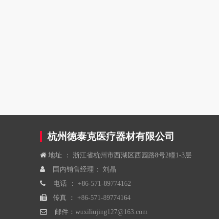
杭州徳泰克医疗器材有限公司

地址 ： 浙江省杭州市西湖区西园路8号2幢1-3层

国内销售经理：
刘晶

电话 ：
+86-571-89774162

传真 ：
+86-571-89774164

邮件：
wuxiliujing127@163.com