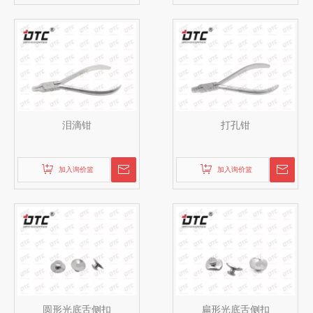
泪滴钳
打孔钳
加入询价篮
加入询价篮
圆形光底舌侧扣
扁形光底舌侧扣