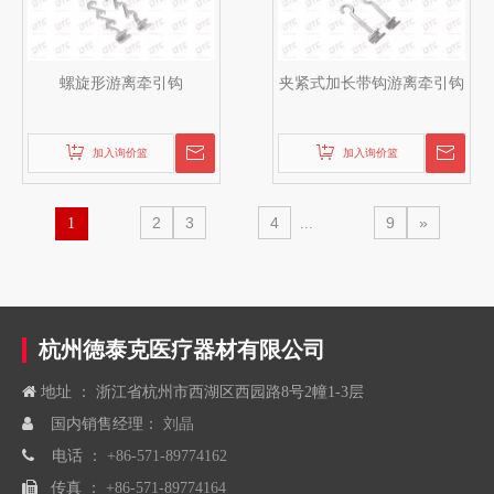
螺旋形游离牵引钩
夹紧式加长带钩游离牵引钩
加入询价篮
加入询价篮
2
3
4
9
»
1
...
杭州徳泰克医疗器材有限公司

地址 ： 浙江省杭州市西湖区西园路8号2幢1-3层

国内销售经理：
刘晶

电话 ：
+86-571-89774162

传真 ：
+86-571-89774164