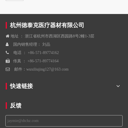
权局的实用新型专利授权（专利号：CN 224292022
U）。这一研发成果的取得，不仅丰富了德泰克在口
腔正畸领域的核心专利储备，也再次印证了公司在医
疗器械研发与技术创新上的持续投入和技术积累。
杭州徳泰克医疗器材有限公司

地址 ： 浙江省杭州市西湖区西园路8号2幢1-3层

国内销售经理：
刘晶

电话 ：
+86-571-89774162

传真 ：
+86-571-89774164

邮件：
wuxiliujing127@163.com
快速链接
反馈