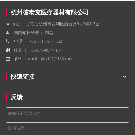
杭州徳泰克医疗器材有限公司

地址 ： 浙江省杭州市西湖区西园路8号2幢1-3层

国内销售经理：
刘晶

电话 ：
+86-571-89774162

传真 ：
+86-571-89774164

邮件：
wuxiliujing127@163.com
快速链接
反馈