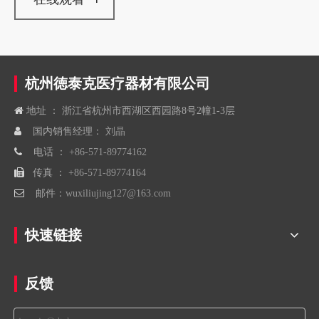
杭州徳泰克医疗器材有限公司

地址 ： 浙江省杭州市西湖区西园路8号2幢1-3层

国内销售经理：
刘晶

电话 ：
+86-571-89774162

传真 ：
+86-571-89774164

邮件：
wuxiliujing127@163.com
快速链接
反馈