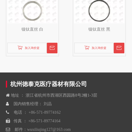
镍钛直丝 白
镍钛直丝 黑
加入询价篮
加入询价篮
杭州徳泰克医疗器材有限公司

地址 ： 浙江省杭州市西湖区西园路8号2幢1-3层

国内销售经理：
刘晶

电话 ：
+86-571-89774162

传真 ：
+86-571-89774164

邮件：
wuxiliujing127@163.com