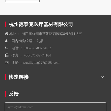
杭州徳泰克医疗器材有限公司

地址 ： 浙江省杭州市西湖区西园路8号2幢1-3层

国内销售经理：
刘晶

电话 ：
+86-571-89774162

传真 ：
+86-571-89774164

邮件：
wuxiliujing127@163.com
快速链接
反馈