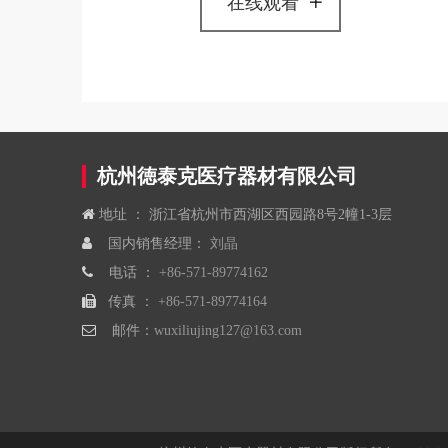
在线观看
杭州徳泰克医疗器材有限公司

地址 ： 浙江省杭州市西湖区西园路8号2幢1-3层

国内销售经理：
刘晶

电话 ：
+86-571-89774162

传真 ：
+86-571-89774164

邮件：
wuxiliujing127@163.com