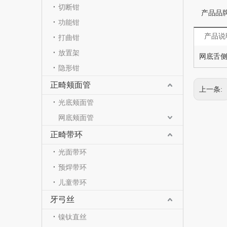
切断钳
产品品
功能钳
产品说
打曲钳
放置架
网底舌侧
隐形钳
正畸颊面管
上一条:
光底颊面管
网底颊面管
正畸带环
光面带环
预焊带环
儿童带环
牙弓丝
镍钛直丝