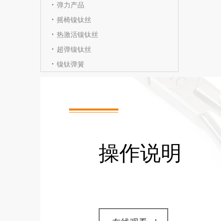
弹力产品
摇椅镍钛丝
热激活镍钛丝
超弹镍钛丝
镍钛弹簧
操作说明