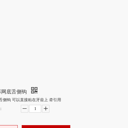
形网底舌侧钩
舌侧钩 可以直接粘在牙齿上 牵引用
：