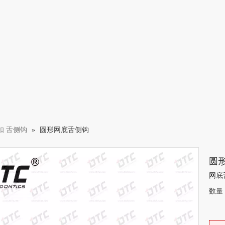
扣 舌侧钩
»
圆形网底舌侧钩
圆
网底
数量