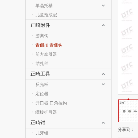
单晶托槽
儿童预成冠
正畸附件
游离钩
舌侧扣 舌侧钩
前方牵引器
结扎丝
正畸工具
反光板
定位器
开口器 口角拉钩
螺旋扩弓器
正畸钳
分享到：
儿牙钳